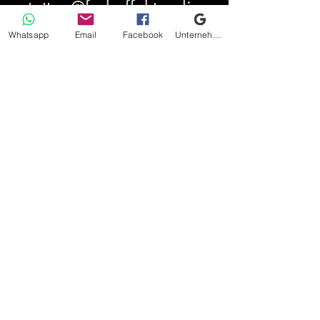
tattoo@farbeffekt.onlin
Whatsapp
Email
Facebook
Unternehmensprofil bei Google
e
WhatsApp:
01511 5552865